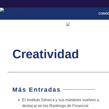
(+34) 915 770 265
(+34) 640 043 460
info@insti
CONÓ
Creatividad
Más Entradas
El Instituto Séneca y sus másteres vuelven a
destacar en los Rankings de Financial