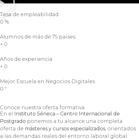
Tasa de empleabilidad
0
%
Alumnos de más de 75 paises
+
0
Años de experiencia
+
0
Mejor Escuela en Negocios Digitales
0
º
Conoce nuestra oferta formativa
En el
Instituto Séneca – Centro Internacional de
Postgrado
ponemos a tu alcance una completa
oferta de
másteres y cursos especializados
, orientados
a las demandas reales del entorno laboral global.