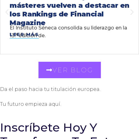
másteres vuelven a destacar en
los Rankings de Financial
Magazine
El Instituto Séneca consolida su liderazgo en la
LEER MÁS
13.ª edición de.
VER BLOG
Da el paso hacia tu titulación europea.
Tu futuro empieza aquí.
Inscríbete Hoy Y