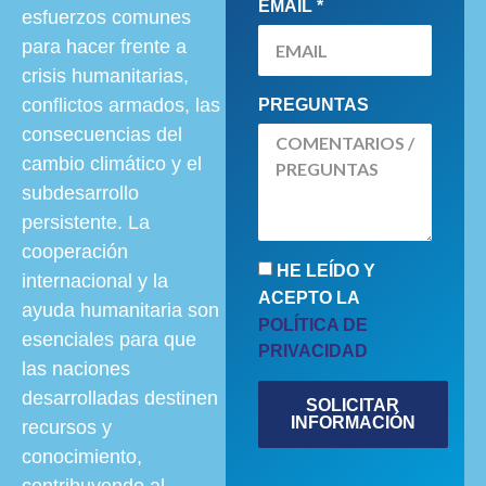
EMAIL *
esfuerzos comunes
para hacer frente a
crisis humanitarias,
conflictos armados, las
PREGUNTAS
consecuencias del
cambio climático y el
subdesarrollo
persistente. La
cooperación
HE LEÍDO Y
internacional
y la
ACEPTO LA
ayuda humanitaria
son
POLÍTICA DE
esenciales para que
PRIVACIDAD
las naciones
desarrolladas destinen
SOLICITAR
INFORMACIÓN
recursos y
conocimiento,