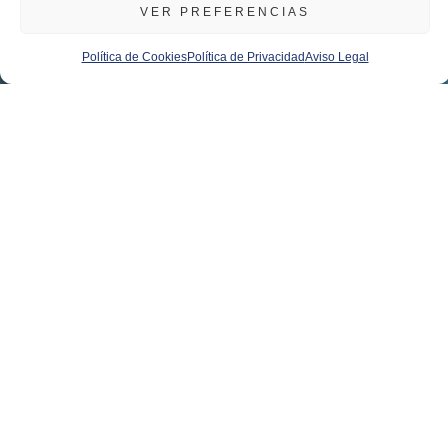
VER PREFERENCIAS
Política de Cookies
Política de Privacidad
Aviso Legal
Duración
Precio
Inicio
Titulación
Modalidad
10
CONSULTAR
CONVOCATORIA
ONLINE
DIPLOMA
MESES
ABIERTA
CUALIFICAM
CON 60
CRÉDITOS
ECTS
LIDERAZGO Y
ESTRATEGIA EN LA