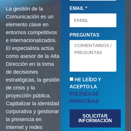
La
gestión de la
EMAIL *
Comunicación
es un
elemento clave en
entornos competitivos
PREGUNTAS
e internacionalizados.
El especialista actúa
como asesor de la
Alta
Dirección
en la toma
de decisiones
estratégicas, la gestión
HE LEÍDO Y
ACEPTO LA
de crisis y la
POLÍTICA DE
proyección pública.
PRIVACIDAD
Capitalizar la
identidad
corporativa
y gestionar
SOLICITAR
la presencia en
INFORMACIÓN
Internet y redes